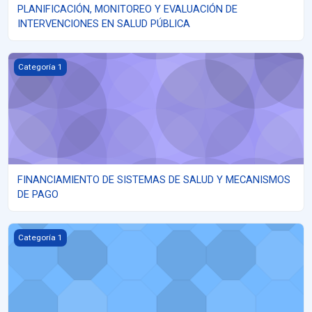
PLANIFICACIÓN, MONITOREO Y EVALUACIÓN DE
INTERVENCIONES EN SALUD PÚBLICA
FINANCIAMIENTO DE SISTEMAS DE SALUD Y MECANISMOS DE 
Categoría 1
FINANCIAMIENTO DE SISTEMAS DE SALUD Y MECANISMOS
DE PAGO
ATENCION CENTRADA EN LA PERSONA, LA FAMILIA Y LA COMU
Categoría 1