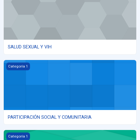
SALUD SEXUAL Y VIH
PARTICIPACIÓN SOCIAL Y COMUNITARIA
Categoría 1
PARTICIPACIÓN SOCIAL Y COMUNITARIA
ABORDAJE DE PROBLEMAS CRÓNICOS, SALUD MENTAL Y CUIDAD
Categoría 1