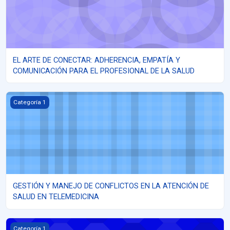
EL ARTE DE CONECTAR: ADHERENCIA, EMPATÍA Y
COMUNICACIÓN PARA EL PROFESIONAL DE LA SALUD
GESTIÓN Y MANEJO DE CONFLICTOS EN LA ATENCIÓN DE SALUD
Categoría 1
GESTIÓN Y MANEJO DE CONFLICTOS EN LA ATENCIÓN DE
SALUD EN TELEMEDICINA
Innovar en la Adaptación en Salud contra el Cambio Climático
Categoría 1