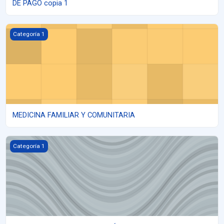
DE PAGO copia 1
MEDICINA FAMILIAR Y COMUNITARIA
Categoría 1
MEDICINA FAMILIAR Y COMUNITARIA
FUNDAMENTOS DE LA ATENCIÓN PRIMARIA DE SALUD
Categoría 1