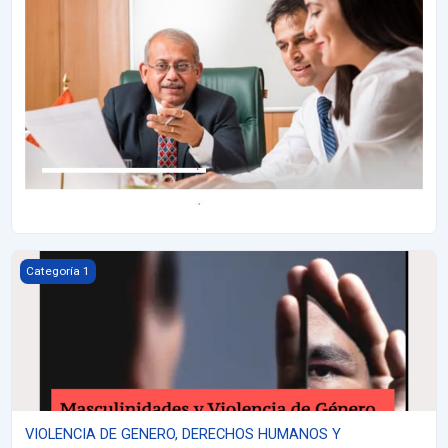
VIOLENCIA DE GENERO, DERECHOS HUMANOS Y SEXUALIDADES 
Categoría 1
VIOLENCIA DE GENERO, DERECHOS HUMANOS Y